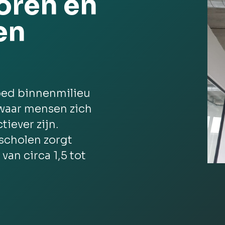
oren en
en
oed binnenmilieu
waar mensen zich
tiever zijn.
scholen zorgt
an circa 1,5 tot