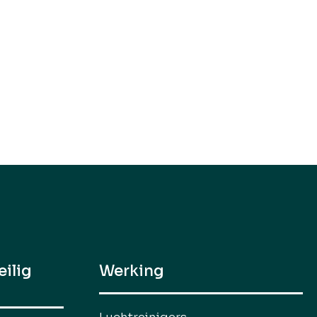
eilig
Werking