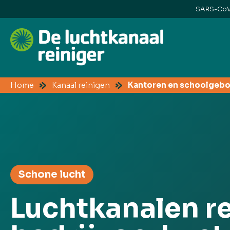
SARS-CoV-
Home
Kanaal reinigen
Kantoren en schoolgeb
Schone lucht
Luchtkanalen r