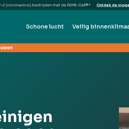
2 (coronavirus) bestrijden met de REME-Cell®?
Ontdek de moge
Schone lucht
Veilig binnenklima
ouwen
einigen