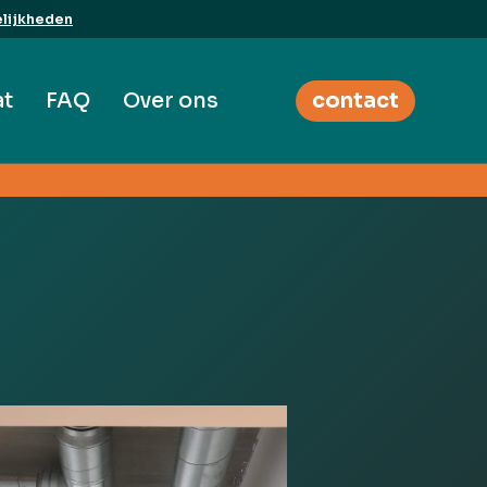
lijkheden
at
FAQ
Over ons
contact