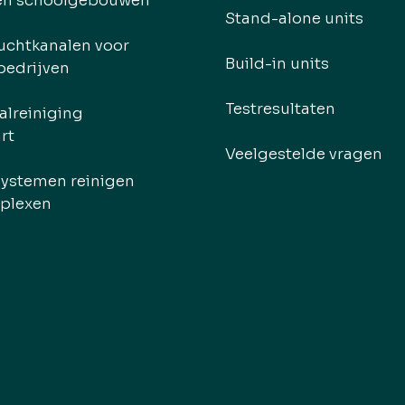
en schoolgebouwen
Stand-alone units
uchtkanalen voor
Build-in units
ebedrijven
Testresultaten
alreiniging
rt
Veelgestelde vragen
systemen reinigen
plexen