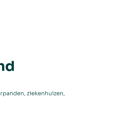
ond
orpanden, ziekenhuizen,