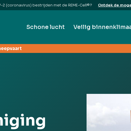
2 (coronavirus) bestrijden met de REME-Cell®?
Ontdek de moge
Schone lucht
Veilig binnenklima
heepvaart
niging