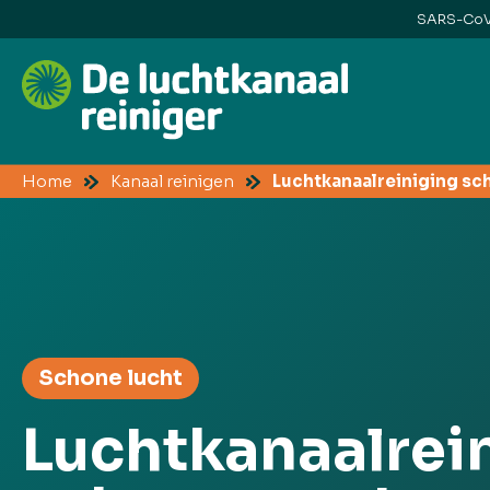
SARS-CoV-
Home
Kanaal reinigen
Luchtkanaalreiniging sc
Schone lucht
Luchtkanaalrei