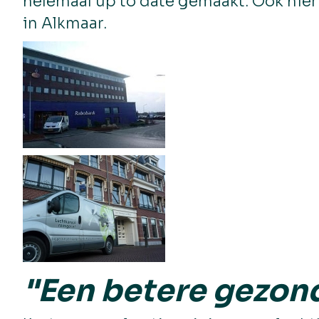
helemaal up to date gemaakt. Ook hier
in Alkmaar.
"Een betere gezond