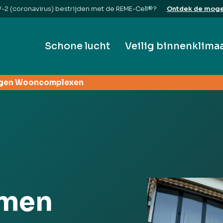
2 (coronavirus) bestrijden met de REME-Cell®?
Ontdek de moge
Schone lucht
Veilig binnenklima
nigen Wooncomplexen
emen