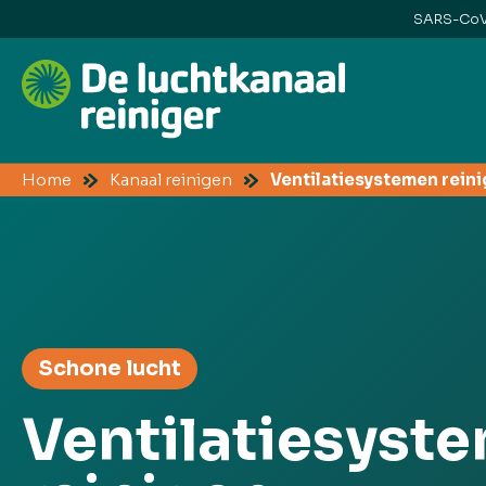
SARS-CoV-
Home
Kanaal reinigen
Ventilatiesystemen rei
Schone lucht
Ventilatiesyst