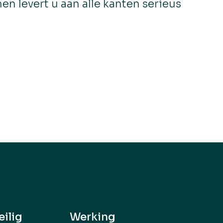
n levert u aan alle kanten serieus
eilig
Werking