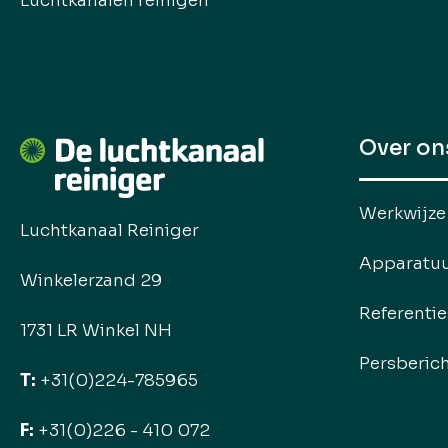
Luchtkanalen reinigen
Over on
Werkwijze
Luchtkanaal Reiniger
Apparatu
Winkelerzand 29
Referentie
1731 LR Winkel NH
Persberic
T:
+31(0)224-785965
F:
+31(0)226 - 410 072