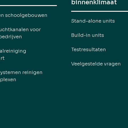
binnenklimaat
en schoolgebouwen
Stand-alone units
uchtkanalen voor
Build-in units
ebedrijven
Testresultaten
alreiniging
rt
Veelgestelde vragen
systemen reinigen
plexen