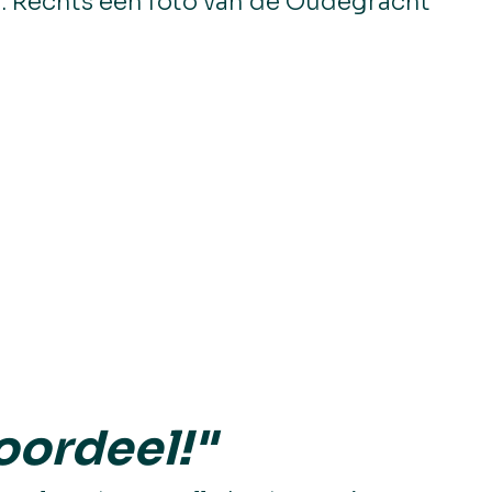
d. Rechts een foto van de Oudegracht
oordeel!"