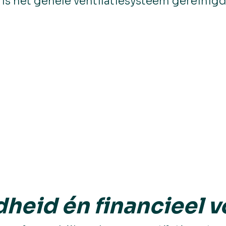
 is het gehele ventilatiesysteem gereinig
heid én financieel v