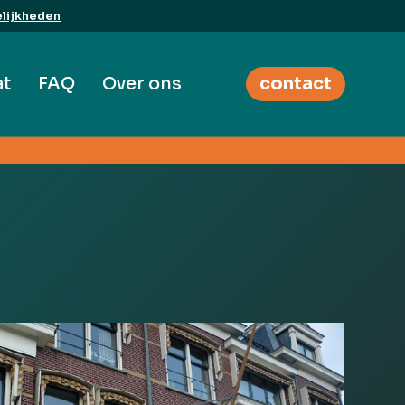
lijkheden
at
FAQ
Over ons
contact